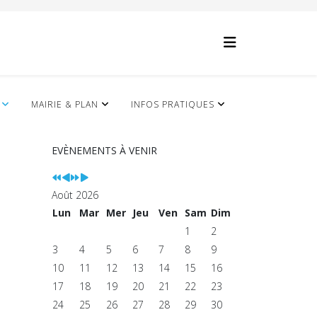
Année
Mois
Année
Mois
précédente
précédent
suivante
suivant
MAIRIE & PLAN
INFOS PRATIQUES
EVÈNEMENTS À VENIR
Août 2026
Lun
Mar
Mer
Jeu
Ven
Sam
Dim
1
2
3
4
5
6
7
8
9
10
11
12
13
14
15
16
17
18
19
20
21
22
23
24
25
26
27
28
29
30