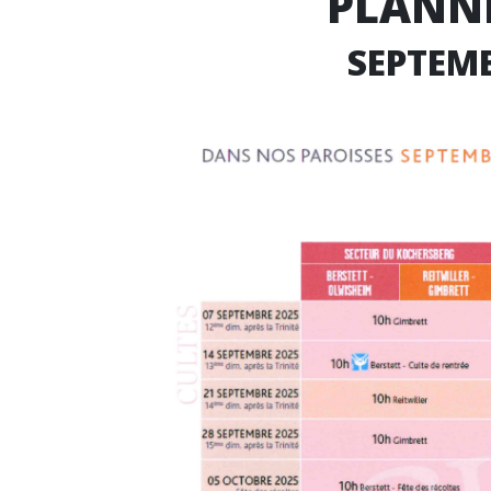
P
LANNI
SEPTEM