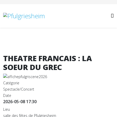
Année
Mois
Année
Mois
précédente
précédent
suivante
suivant
THEATRE FRANCAIS : LA
SOEUR DU GREC
Catégorie
Spectacle/Concert
Date
2026-05-08
17:30
Lieu
salle des fêtes de Pfulgriesheim