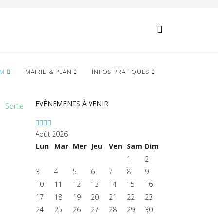
Année
Mois
Année
Mois
précédente
précédent
suivante
suivant
IM
MAIRIE & PLAN
INFOS PRATIQUES
EVÈNEMENTS À VENIR
Sortie
Août 2026
Lun
Mar
Mer
Jeu
Ven
Sam
Dim
1
2
3
4
5
6
7
8
9
10
11
12
13
14
15
16
17
18
19
20
21
22
23
24
25
26
27
28
29
30